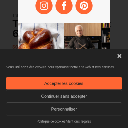
Tables Gaz
Table de cuisson gaz
60 cm
SOTE1620X
Surface en Inox
Nous utilisons des cookies pour optimiser notre site web et nos services.
Grilles multi-foyers en fonte / Support pour
wok en fonte
Accepter les cookies
Continuer sans accepter
Flamme contrôle +
Personnaliser
Commandes frontales
Politique de cookies
Mentions legales
4 brûleurs gaz dont un triple couronne