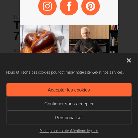
Tables Gaz
Table de cuisson gaz
75 cm
SOTN1720B
Surface en Métal noir
Nous utilisons des cookies pour optimiser notre site web et nos services.
Grilles multi-foyers en fonte / Support pour
wok en fonte
Accepter les cookies
Continuer sans accepter
Flamme contrôle +
Personnaliser
Commandes frontales
Politique de cookies
Mentions legales
5 brûleurs gaz dont un triple couronne