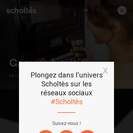
EN
Gamme Intuitis
Plongez dans l’univers
La collection d'appareils connectés Scholtès
Scholtès sur les
réseaux sociaux
#Scholtès
Suivez-nous !