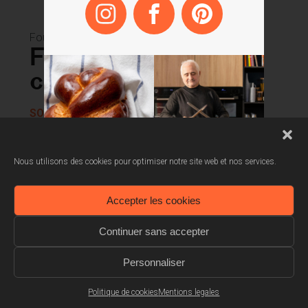
Fours
Four micro-ondes
combiné 45 cm
SOKC1410W
Recettes automatiques
Nous utilisons des cookies pour optimiser notre site web et nos services.
Décongélation automatique
Accepter les cookies
3 modes de cuisson combinés
Continuer sans accepter
Personnaliser
Politique de cookies
Mentions legales
Plongez dans l’univers