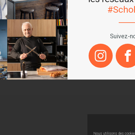
#Schol
SOMG1300X
Recettes automatiques
Suivez-no
Décongélation par le po
Gril 1000 W
Nous utilisons des cookies