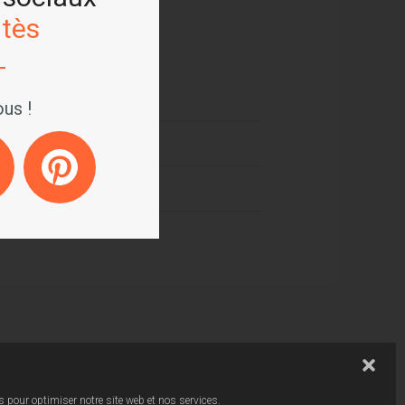
tès
us !
ids et par le temps
 pour optimiser notre site web et nos services.