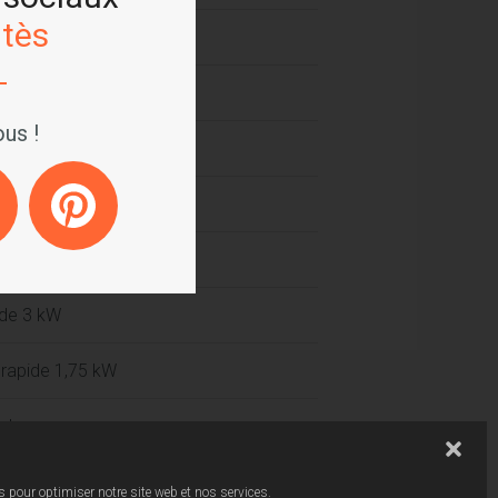
tès
riple couronne
us !
ouronne 4 kW
emi rapide 1,75 kW
iliaire 1 kW
pide 3 kW
 rapide 1,75 kW
ple
 pour optimiser notre site web et nos services.