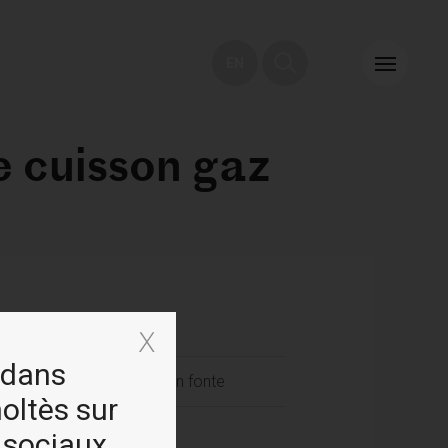
EN
e cuisson gaz
 dans
fonte / Support pour wok en fonte
holtès sur
 sociaux