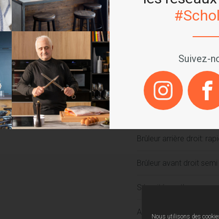
#Schol
Commandes frontales
5 brûleurs gaz dont un t
Suivez-no
Brûleur gauche triple c
Brûleur arrière centre s
Brûleur avant centre aux
Brûleur arrière droit: ra
Brûleur avant droit semi
Sécurité par thermocou
Allumage 1 main
Nous utilisons des cookies