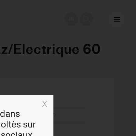
EN
z/Electrique 60
gnée Scholtès
 dans
tilateur de refroidissement
holtès sur
c panier Air Fryer
 sociaux