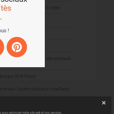
tès
revêtement catalytique sur 3 côtés
omés à 5 niveaux
us !
ur
et Thermostat gaz
vec système Easy Clean et vitre intérieure
douceur (Soft Close)
iphérique, Double résistance chauffante
e cuisson, 1 grille, 1 panier Air Fryer, 1
nsion totale et 1 rail télescopique semi-
 pour optimiser notre site web et nos services.