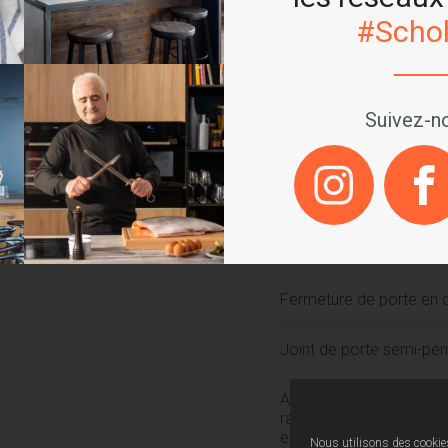
#Schol
Cavité en émail noir et 
Supports de grilles chr
Suivez-no
Éclairage intérieur du fo
Thermostat électrique 
Porte à triple vitrage a
amovible
Fermeture de porte en 
Joint de porte semi-pér
Accessoires : 2 plaques d
rail télescopique à exte
extensible
Nous utilisons des cookies