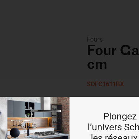
Fours
Four Ga
cm
SOFC1611BX
Façade en verre et poi
Plongez
Ventilateur Turbo et ven
l’univers Sc
Programme Air Fryer ave
les réseaux