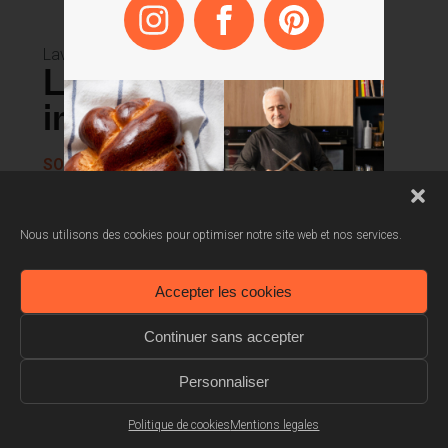
Lave-Vaisselle
Lave-vaisselle tout
intégrable
SODV1410F
Programme automatique
Nous utilisons des cookies pour optimiser notre site web et nos services.
Séchage +
Accepter les cookies
1/2 charge
Continuer sans accepter
Classe énergétique E
Personnaliser
Politique de cookies
Mentions legales